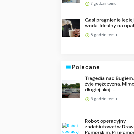
7 godzin temu
Gasi pragnienie lepiej
woda. Idealny na upa
8 godzin temu
Polecane
Tragedia nad Bugiem.
żyje mężczyzna. Mim
długiej akcji ...
5 godzin temu
Robot operacyjny
zadebiutował w Draw
Pomorskim. Przełomow