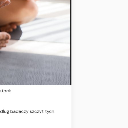
rstock
edług badaczy szczyt tych