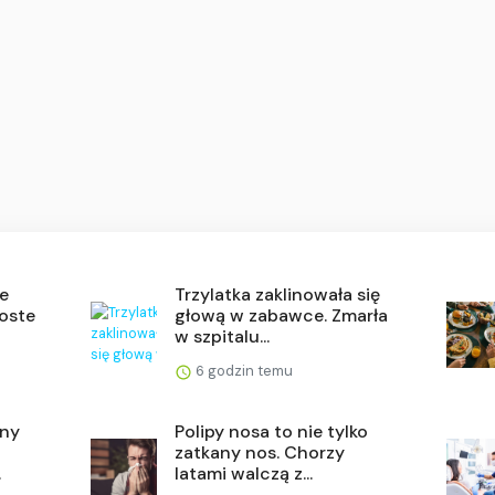
e
Trzylatka zaklinowała się
roste
głową w zabawce. Zmarła
w szpitalu...
6 godzin temu
any
Polipy nosa to nie tylko
zatkany nos. Chorzy
.
latami walczą z...