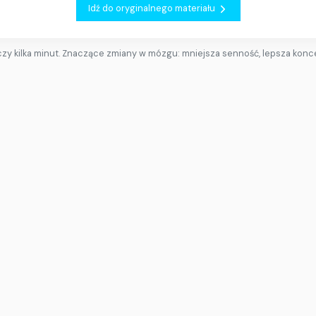
Idź do oryginalnego materiału
zy kilka minut. Znaczące zmiany w mózgu: mniejsza senność, lepsza konc