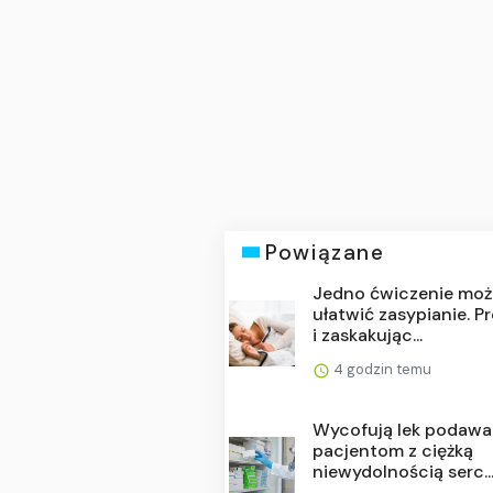
Powiązane
Jedno ćwiczenie moż
ułatwić zasypianie. P
i zaskakując...
4 godzin temu
Wycofują lek podaw
pacjentom z ciężką
niewydolnością serc..