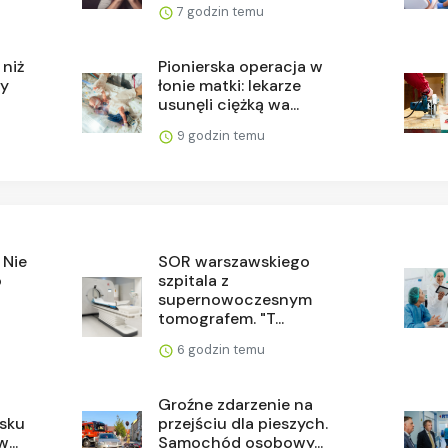
7 godzin temu
 niż
Pionierska operacja w
ły
łonie matki: lekarze
usunęli ciężką wa...
9 godzin temu
 Nie
SOR warszawskiego
o
szpitala z
supernowoczesnym
tomografem. "T...
6 godzin temu
Groźne zdarzenie na
sku
przejściu dla pieszych.
...
Samochód osobowy...