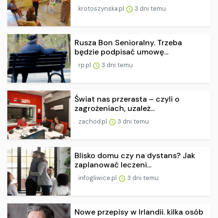
krotoszynska.pl
3 dni temu
Rusza Bon Senioralny. Trzeba
będzie podpisać umowę...
rp.pl
3 dni temu
Świat nas przerasta – czyli o
zagrożeniach, uzależ...
zachod.pl
3 dni temu
Blisko domu czy na dystans? Jak
zaplanować leczeni...
infogliwice.pl
3 dni temu
Nowe przepisy w Irlandii. kilka osób