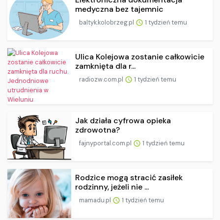
medyczna bez tajemnic
baltyk.kolobrzeg.pl
1 tydzień temu
Ulica Kolejowa zostanie całkowicie
zamknięta dla r...
radiozw.com.pl
1 tydzień temu
Jak działa cyfrowa opieka
zdrowotna?
fajnyportal.com.pl
1 tydzień temu
Rodzice mogą stracić zasiłek
rodzinny, jeżeli nie ...
mamadu.pl
1 tydzień temu