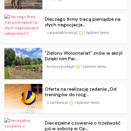
Dlaczego firmy tracą pieniądze na
złych negocjacja...
carpatiabiznes.pl
1 tydzień temu
"Zielony Wolontariat" znów w akcji!
Dzięki nim Par...
krotoszynska.pl
1 tydzień temu
Oferta na realizację zadania „Od
treningów do rozg...
czarnkow.pl
1 tydzień temu
Diecezjalne czuwanie o trzeźwość
już w sobotę w Op...