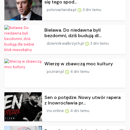
się tego spod...
poloniairlandia.pl
3 dni temu
Bielawa. Do niedawna byli
bezdomni, dziś budują dl...
dziennik.walbrzych.pl
3 dni temu
Wierzę w zbawczą moc kultury
poznan.pl
4 dni temu
Sen o potędze. Nowy utwór rapera
z Inowrocławia pr...
ino.online
4 dni temu