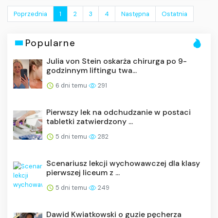
Poprzednia
1
2
3
4
Następna
Ostatnia
Popularne
Julia von Stein oskarża chirurga po 9-
godzinnym liftingu twa...
6 dni temu
291
Pierwszy lek na odchudzanie w postaci
tabletki zatwierdzony ...
5 dni temu
282
Scenariusz lekcji wychowawczej dla klasy
pierwszej liceum z ...
5 dni temu
249
Dawid Kwiatkowski o guzie pęcherza