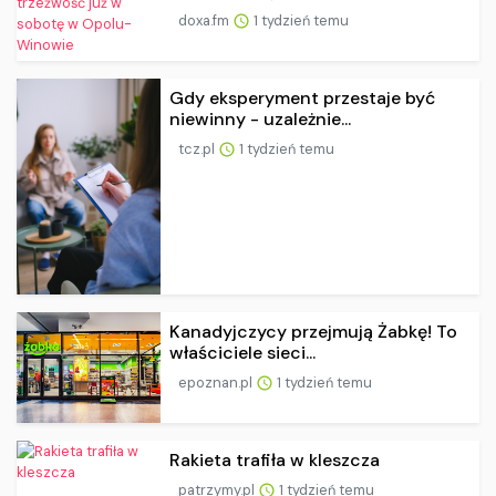
doxa.fm
1 tydzień temu
Gdy eksperyment przestaje być
niewinny - uzależnie...
tcz.pl
1 tydzień temu
Kanadyjczycy przejmują Żabkę! To
właściciele sieci...
epoznan.pl
1 tydzień temu
Rakieta trafiła w kleszcza
patrzymy.pl
1 tydzień temu