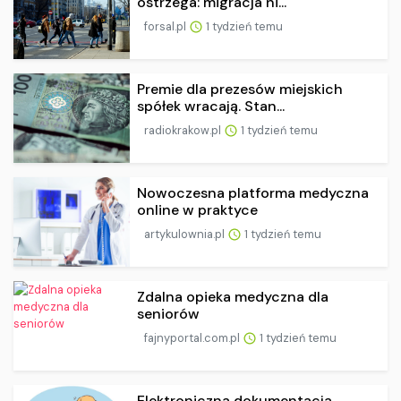
ostrzega: migracja ni...
forsal.pl
1 tydzień temu
Premie dla prezesów miejskich
spółek wracają. Stan...
radiokrakow.pl
1 tydzień temu
Nowoczesna platforma medyczna
online w praktyce
artykulownia.pl
1 tydzień temu
Zdalna opieka medyczna dla
seniorów
fajnyportal.com.pl
1 tydzień temu
Elektroniczna dokumentacja