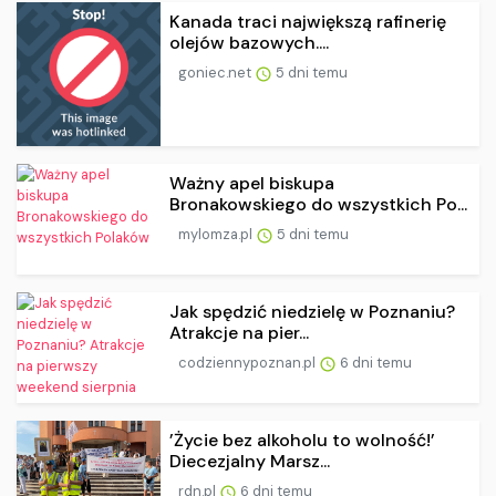
Kanada traci największą rafinerię
olejów bazowych....
goniec.net
5 dni temu
Ważny apel biskupa
Bronakowskiego do wszystkich Po...
mylomza.pl
5 dni temu
Jak spędzić niedzielę w Poznaniu?
Atrakcje na pier...
codziennypoznan.pl
6 dni temu
’Życie bez alkoholu to wolność!’
Diecezjalny Marsz...
rdn.pl
6 dni temu