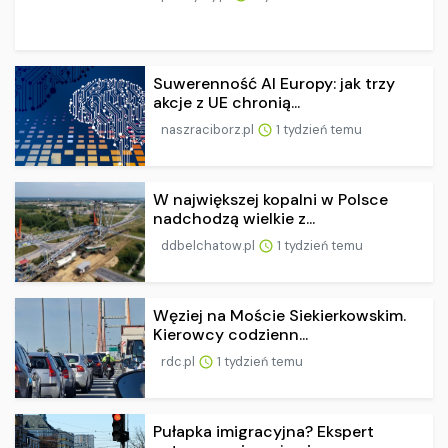
Suwerenność AI Europy: jak trzy
akcje z UE chronią...
naszraciborz.pl
1 tydzień temu
W największej kopalni w Polsce
nadchodzą wielkie z...
ddbelchatow.pl
1 tydzień temu
Węziej na Moście Siekierkowskim.
Kierowcy codzienn...
rdc.pl
1 tydzień temu
Pułapka imigracyjna? Ekspert