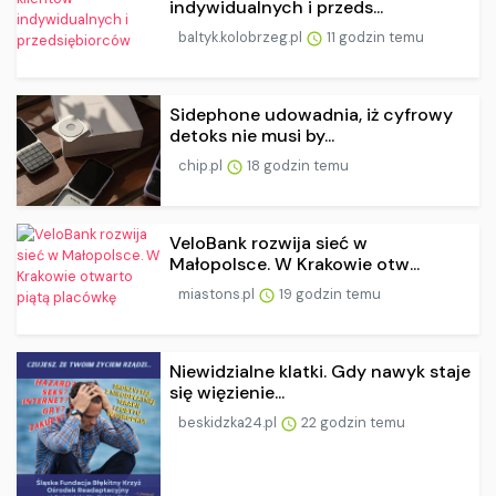
indywidualnych i przeds...
baltyk.kolobrzeg.pl
11 godzin temu
Sidephone udowadnia, iż cyfrowy
detoks nie musi by...
chip.pl
18 godzin temu
VeloBank rozwija sieć w
Małopolsce. W Krakowie otw...
miastons.pl
19 godzin temu
Niewidzialne klatki. Gdy nawyk staje
się więzienie...
beskidzka24.pl
22 godzin temu