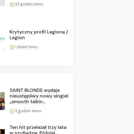
23 godzin temu
Krytyczny profil Legiona /
Legion
1 dzień temu
SAINT BLONDE wydaje
nieustępliwy nowy singiel
„smooth talkin...
2 godzin temu
Ten hit przeleżał trzy lata
w szufladzie. Później