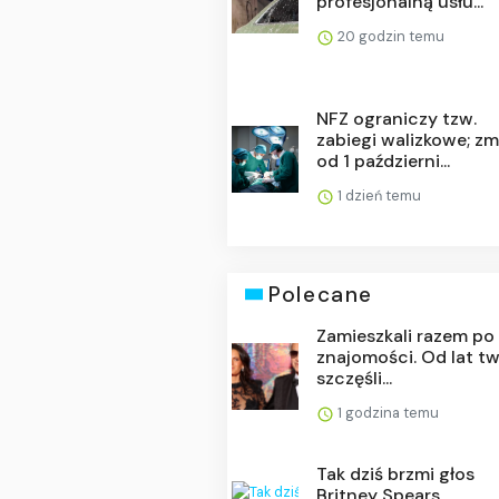
profesjonalną usłu...
20 godzin temu
NFZ ograniczy tzw.
zabiegi walizkowe; z
od 1 październi...
1 dzień temu
Polecane
Zamieszkali razem po
znajomości. Od lat t
szczęśli...
1 godzina temu
Tak dziś brzmi głos
Britney Spears.