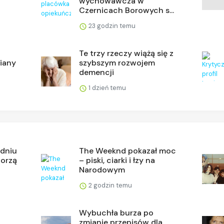
wychowawcza w
Czernicach Borowych s...
23 godzin temu
Te trzy rzeczy wiążą się z
miany
szybszym rozwojem
demencji
1 dzień temu
 dniu
The Weeknd pokazał moc
worzą
– piski, ciarki i łzy na
Narodowym
2 godzin temu
Wybuchła burza po
zmianie przepisów dla