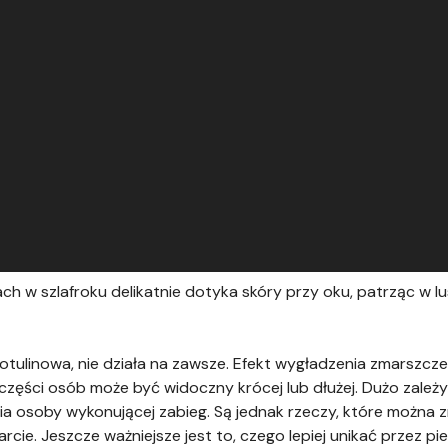
ach w szlafroku delikatnie dotyka skóry przy oku, patrząc w l
botulinowa, nie działa na zawsze. Efekt wygładzenia zmarszcz
 części osób może być widoczny krócej lub dłużej. Dużo zależy
a osoby wykonującej zabieg. Są jednak rzeczy, które można z
tarcie. Jeszcze ważniejsze jest to, czego lepiej unikać przez pi