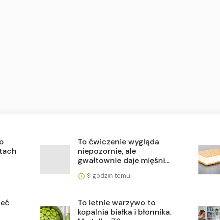
do
To ćwiczenie wygląda
utach
niepozornie, ale
gwałtownie daje mięśni...
9 godzin temu
ieć
To letnie warzywo to
kopalnia białka i błonnika.