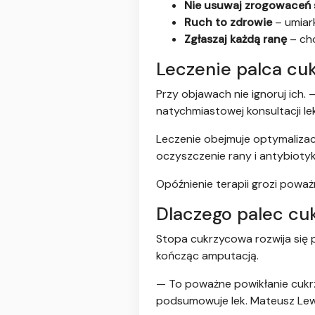
Nie usuwaj zrogowaceń 
Ruch to zdrowie
– umiar
Zgłaszaj każdą ranę
– ch
Leczenie palca cuk
Przy objawach nie ignoruj ich
natychmiastowej konsultacji le
Leczenie obejmuje optymalizację
oczyszczenie rany i antybiotyk
Opóźnienie terapii grozi powa
Dlaczego palec cu
Stopa cukrzycowa rozwija się 
kończąc amputacją.
— To poważne powikłanie cukrz
podsumowuje lek. Mateusz Le