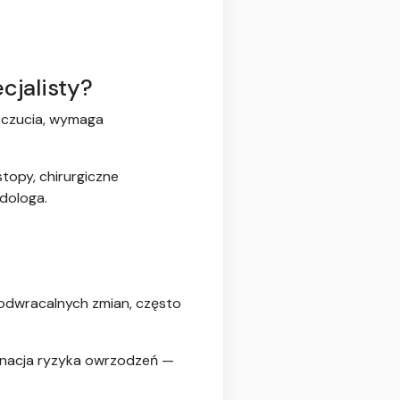
cjalisty?
h czucia, wymaga
stopy, chirurgiczne
odologa.
eodwracalnych zmian, często
minacja ryzyka owrzodzeń —