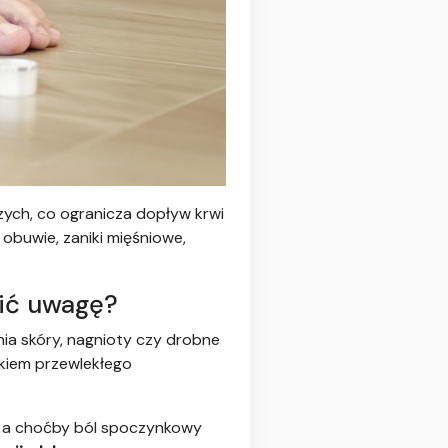
ch, co ogranicza dopływ krwi
obuwie, zaniki mięśniowe,
ić uwagę?
ia skóry, nagnioty czy drobne
tkiem przewlekłego
e, a choćby ból spoczynkowy