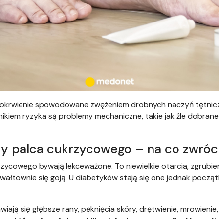
okrwienie spowodowane zwężeniem drobnych naczyń tętniczy
ikiem ryzyka są problemy mechaniczne, takie jak źle dobrane 
y palca cukrzycowego – na co zwróc
ycowego bywają lekceważone. To niewielkie otarcia, zgrubien
wałtownie się goją. U diabetyków stają się one jednak począ
iają się głębsze rany, pęknięcia skóry, drętwienie, mrowieni