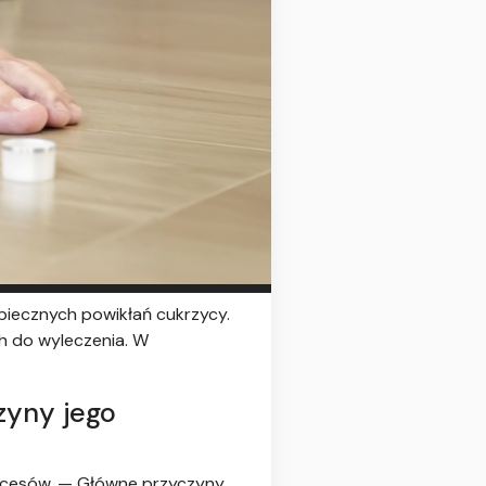
piecznych powikłań cukrzycy.
h do wyleczenia. W
zyny jego
rocesów. — Główne przyczyny