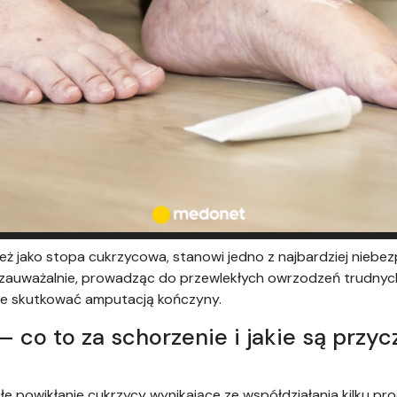
eż jako stopa cukrzycowa, stanowi jedno z najbardziej niebez
iezauważalnie, prowadząc do przewlekłych owrzodzeń trudnyc
e skutkować amputacją kończyny.
 co to za schorzenie i jakie są przyc
e powikłanie cukrzycy wynikające ze współdziałania kilku p