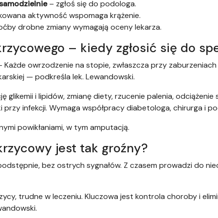
samodzielnie
– zgłoś się do podologa.
kowana aktywność wspomaga krążenie.
oćby drobne zmiany wymagają oceny lekarza.
rzycowego – kiedy zgłosić się do spe
. — Każde owrzodzenie na stopie, zwłaszcza przy zaburzeniac
karskiej — podkreśla lek. Lewandowski.
 glikemii i lipidów, zmianę diety, rzucenie palenia, odciążenie 
i przy infekcji. Wymaga współpracy diabetologa, chirurga i p
żnymi powikłaniami, w tym amputacją.
krzycowy jest tak groźny?
podstępnie, bez ostrych sygnałów. Z czasem prowadzi do ni
ycy, trudne w leczeniu. Kluczowa jest kontrola choroby i eli
wandowski.