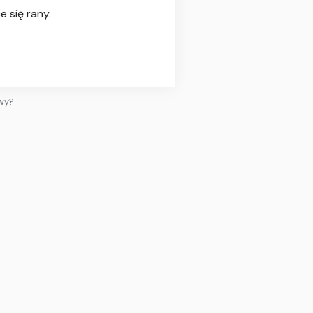
 się rany.
owy?