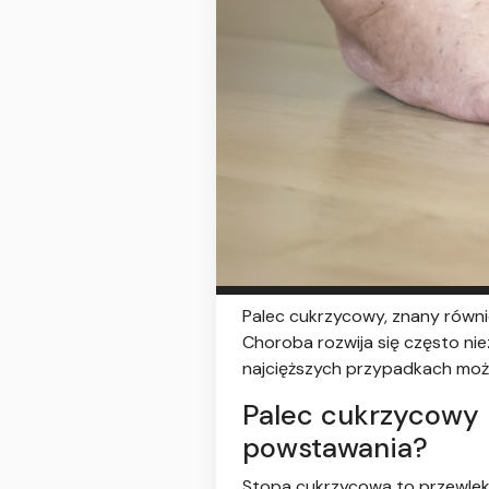
Palec cukrzycowy, znany równi
Choroba rozwija się często n
najcięższych przypadkach moż
Palec cukrzycowy –
powstawania?
Stopa cukrzycowa to przewlekł