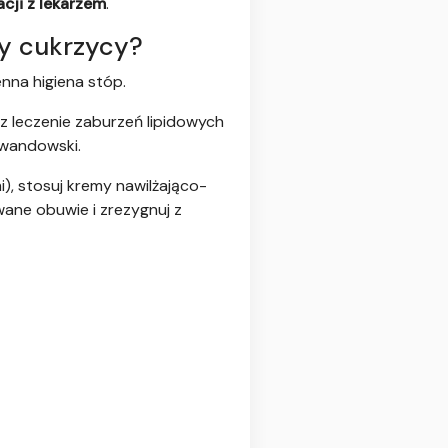
acji z lekarzem
.
zy cukrzycy?
nna higiena stóp.
az leczenie zaburzeń lipidowych
ewandowski.
), stosuj kremy nawilżająco-
ane obuwie i zrezygnuj z