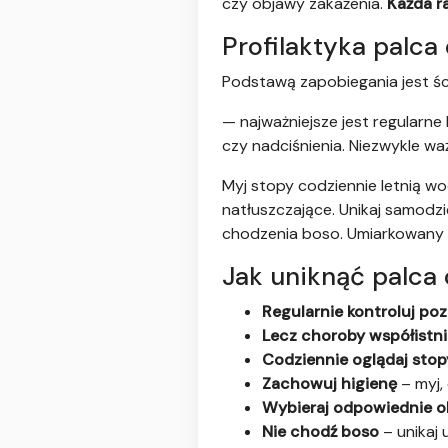
czy objawy zakażenia.
Każda ra
Profilaktyka palc
Podstawą zapobiegania jest ści
— najważniejsze jest regularne
czy nadciśnienia. Niezwykle w
Myj stopy codziennie letnią wo
natłuszczające. Unikaj samod
chodzenia boso. Umiarkowany 
Jak uniknąć palca
Regularnie kontroluj po
Lecz choroby współistni
Codziennie oglądaj stop
Zachowuj higienę
– myj, 
Wybieraj odpowiednie 
Nie chodź boso
– unikaj