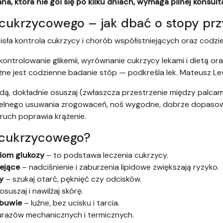
na, która nie goi się po kilku dniach, wymaga pilnej konsult
a cukrzycowego – jak dbać o stopy pr
sła kontrola cukrzycy i chorób współistniejących oraz codzie
 kontrolowanie glikemii, wyrównanie cukrzycy lekami i dietą or
ażne jest codzienne badanie stóp — podkreśla lek. Mateusz L
dą, dokładnie osuszaj (zwłaszcza przestrzenie między palcami
zielnego usuwania zrogowaceń, noś wygodne, dobrze dopasow
ruch poprawia krążenie.
 cukrzycowego?
ziom glukozy
– to podstawa leczenia cukrzycy.
ejące
– nadciśnienie i zaburzenia lipidowe zwiększają ryzyko.
y
– szukaj otarć, pęknięć czy odcisków.
osuszaj i nawilżaj skórę.
obuwie
– luźne, bez ucisku i tarcia.
 urazów mechanicznych i termicznych.