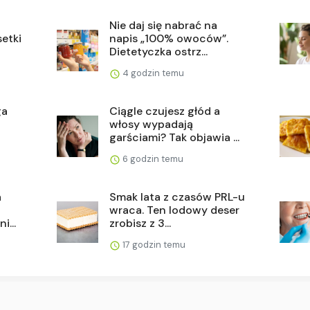
Nie daj się nabrać na
setki
napis „100% owoców”.
Dietetyczka ostrz...
4 godzin temu
ga
Ciągle czujesz głód a
włosy wypadają
garściami? Tak objawia ...
6 godzin temu
a
Smak lata z czasów PRL-u
wraca. Ten lodowy deser
i...
zrobisz z 3...
17 godzin temu