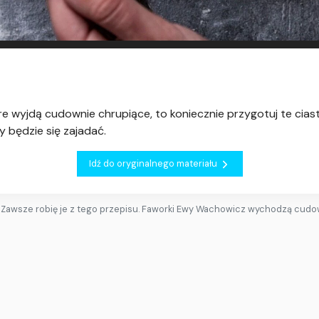
re wyjdą cudownie chrupiące, to koniecznie przygotuj te cia
 będzie się zajadać.
Idź do oryginalnego materiału
Zawsze robię je z tego przepisu. Faworki Ewy Wachowicz wychodzą cudo