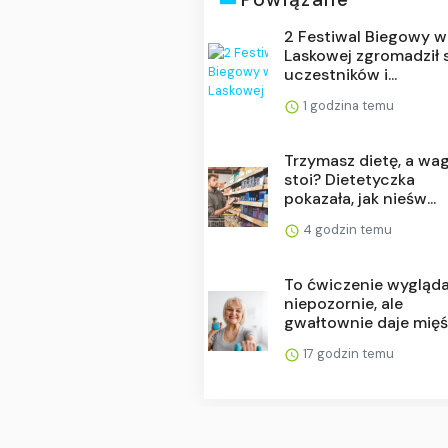
2 Festiwal Biegowy w
Laskowej zgromadził 
uczestników i...
1 godzina temu
Trzymasz dietę, a wa
stoi? Dietetyczka
pokazała, jak nieśw...
4 godzin temu
To ćwiczenie wygląd
niepozornie, ale
gwałtownie daje mięśn
17 godzin temu