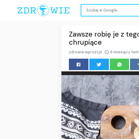
Zawsze robię je z te
chrupiące
zdrowie.wprost.pl
6 miesięcy te