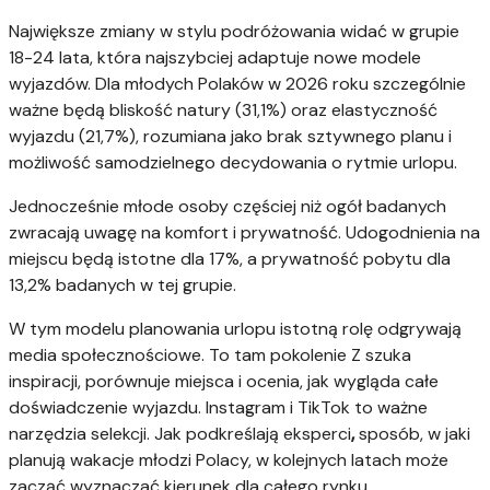
Największe zmiany w stylu podróżowania widać w grupie
18-24 lata, która najszybciej adaptuje nowe modele
wyjazdów. Dla młodych Polaków w 2026 roku szczególnie
ważne będą bliskość natury (31,1%) oraz elastyczność
wyjazdu (21,7%), rozumiana jako brak sztywnego planu i
możliwość samodzielnego decydowania o rytmie urlopu.
Jednocześnie młode osoby częściej niż ogół badanych
zwracają uwagę na komfort i prywatność. Udogodnienia na
miejscu będą istotne dla 17%, a prywatność pobytu dla
13,2% badanych w tej grupie.
W tym modelu planowania urlopu istotną rolę odgrywają
media społecznościowe. To tam pokolenie Z szuka
inspiracji, porównuje miejsca i ocenia, jak wygląda całe
doświadczenie wyjazdu. Instagram i TikTok to ważne
narzędzia selekcji. Jak podkreślają eksperci
,
sposób, w jaki
planują wakacje młodzi Polacy, w kolejnych latach może
zacząć wyznaczać kierunek dla całego rynku.