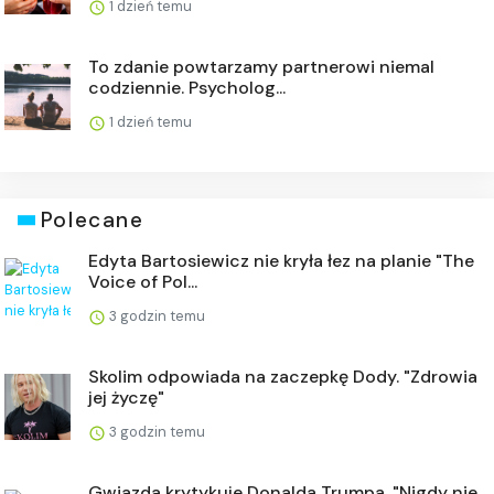
1 dzień temu
To zdanie powtarzamy partnerowi niemal
codziennie. Psycholog...
1 dzień temu
Polecane
Edyta Bartosiewicz nie kryła łez na planie "The
Voice of Pol...
3 godzin temu
Skolim odpowiada na zaczepkę Dody. "Zdrowia
jej życzę"
3 godzin temu
Gwiazda krytykuje Donalda Trumpa. "Nigdy nie