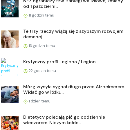
NFZ ograniczy tzw. zabiegi walizkowe; zmiany
od 1 październi...
11 godzin temu
Te trzy rzeczy wiążą się z szybszym rozwojem
demencji
13 godzin temu
Krytyczny profil Legiona / Legion
22 godzin temu
Mózg wysyła sygnał długo przed Alzheimerem.
Widać go w łóżku...
1 dzień temu
Dietetycy polecają pić go codziennie
wieczorem. Niczym kołde...