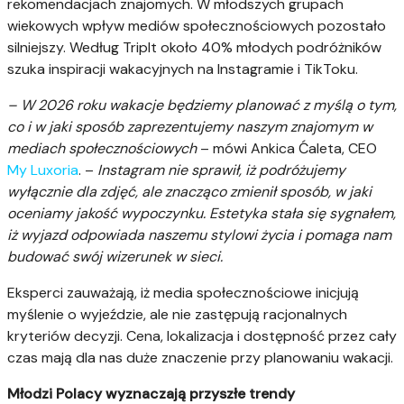
rekomendacjach znajomych. W młodszych grupach
wiekowych wpływ mediów społecznościowych pozostało
silniejszy. Według TripIt około 40% młodych podróżników
szuka inspiracji wakacyjnych na Instagramie i TikToku.
– W 2026 roku wakacje będziemy planować z myślą o tym,
co i w jaki sposób zaprezentujemy naszym znajomym w
mediach społecznościowych
– mówi Ankica Ćaleta, CEO
My
Luxoria
. –
Instagram nie sprawił, iż podróżujemy
wyłącznie dla zdjęć, ale znacząco zmienił sposób, w jaki
oceniamy jakość wypoczynku. Estetyka stała się sygnałem,
iż wyjazd odpowiada naszemu stylowi życia i pomaga nam
budować swój wizerunek w sieci.
Eksperci zauważają, iż media społecznościowe inicjują
myślenie o wyjeździe, ale nie zastępują racjonalnych
kryteriów decyzji. Cena, lokalizacja i dostępność przez cały
czas mają dla nas duże znaczenie przy planowaniu wakacji.
Młodzi Polacy wyznaczają przyszłe trendy