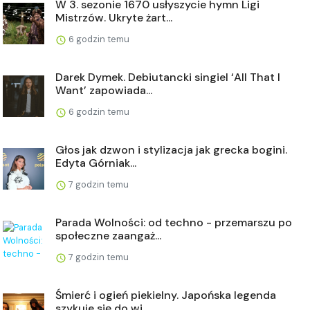
W 3. sezonie 1670 usłyszycie hymn Ligi
Mistrzów. Ukryte żart...
6 godzin temu
Darek Dymek. Debiutancki singiel ‘All That I
Want’ zapowiada...
6 godzin temu
Głos jak dzwon i stylizacja jak grecka bogini.
Edyta Górniak...
7 godzin temu
Parada Wolności: od techno - przemarszu po
społeczne zaangaż...
7 godzin temu
Śmierć i ogień piekielny. Japońska legenda
szykuje się do wi...