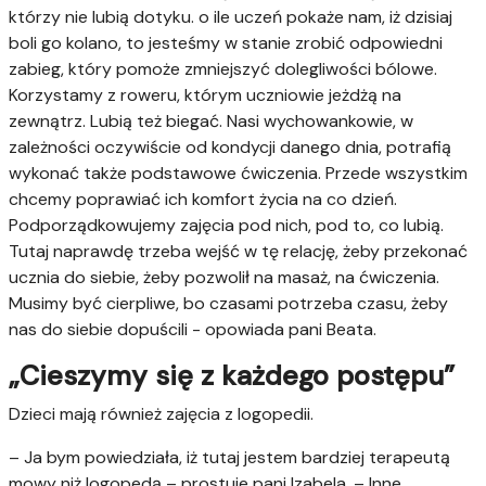
którzy nie lubią dotyku. o ile uczeń pokaże nam, iż dzisiaj
boli go kolano, to jesteśmy w stanie zrobić odpowiedni
zabieg, który pomoże zmniejszyć dolegliwości bólowe.
Korzystamy z roweru, którym uczniowie jeżdżą na
zewnątrz. Lubią też biegać. Nasi wychowankowie, w
zależności oczywiście od kondycji danego dnia, potrafią
wykonać także podstawowe ćwiczenia. Przede wszystkim
chcemy poprawiać ich komfort życia na co dzień.
Podporządkowujemy zajęcia pod nich, pod to, co lubią.
Tutaj naprawdę trzeba wejść w tę relację, żeby przekonać
ucznia do siebie, żeby pozwolił na masaż, na ćwiczenia.
Musimy być cierpliwe, bo czasami potrzeba czasu, żeby
nas do siebie dopuścili - opowiada pani Beata.
„Cieszymy się z każdego postępu”
Dzieci mają również zajęcia z logopedii.
– Ja bym powiedziała, iż tutaj jestem bardziej terapeutą
mowy niż logopedą – prostuje pani Izabela. – Inne