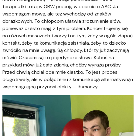
terapeutki tutaj w ORW pracują w oparciu o AAC. Ja
wspomagam mowę, ale też wychodzę od znaków
obrazkowych. To chłopcom ułatwia zrozumienie słów,
ponieważ często mają z tym problem. Koncentrujemy się
na różnych masażach twarzy i na tym, żeby w ogóle złapać
kontakt, żeby ta komunikacja zaistniała, żeby to dziecko
zwróciło na mnie uwagę. Są chłopcy, którzy już zaczynają
mówić. Czasami są to pojedyncze słowa. Kubuś na
przykład mówi już całe zdania, choćby wyraża prośby.
Przed chwilą chciał ode mnie ciastko. To jest proces
długotrwały, ale w połączeniu z komunikacją alternatywną i
wspomagającą przynosi efekty – tłumaczy.