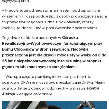
najwyższą cnotą.
– Pracuję tutaj od niedawna, ale jestem pod ogromnym
wrażeniem. Proszę podkreślić, iż osoby prowadzące zajęcia
to prawdziwi pasjonaci, ludzie z powołaniem, którzy
kochają te dzieci – mówi pani Weronika z sekretariatu.
To jedna z osób zatrudnionych w
Ośrodku
Rewalidacyjno-Wychowawczym funkcjonującym przy
Domu Chłopaków w Broniszewicach
.
Placówka
przeznaczona jest dla dzieci i młodzieży w wieku od 3 do
25 lat z niepełnosprawnością intelektualną w stopniu
głębokim lub znacznym ze sprzężeniami.
– Ważną, a często pomijaną informacją jest fakt, iż
uczniowie ORW nie muszą być mieszkańcami DPS-u. Mamy
uczniów także z domów rodzinnych
– wskazuje
siostra
Aleksja
, kierująca ośrodkiem.