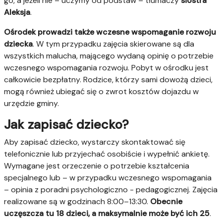
go, a jeżeli nie – uczymy od podstaw – tłumaczy
siostra
Aleksja
.
Ośrodek prowadzi także wczesne wspomaganie rozwoju
dziecka
. W tym przypadku zajęcia skierowane są dla
wszystkich malucha, mającego wydaną opinię o potrzebie
wczesnego wspomagania rozwoju. Pobyt w ośrodku jest
całkowicie bezpłatny. Rodzice, którzy sami dowożą dzieci,
mogą również ubiegać się o zwrot kosztów dojazdu w
urzędzie gminy.
Jak zapisać dziecko?
Aby zapisać dziecko, wystarczy skontaktować się
telefonicznie lub przyjechać osobiście i wypełnić ankietę.
Wymagane jest orzeczenie o potrzebie kształcenia
specjalnego lub – w przypadku wczesnego wspomagania
– opinia z poradni psychologiczno - pedagogicznej. Zajęcia
realizowane są w godzinach 8:00–13:30.
Obecnie
uczęszcza tu 18 dzieci, a maksymalnie może być ich 25
.