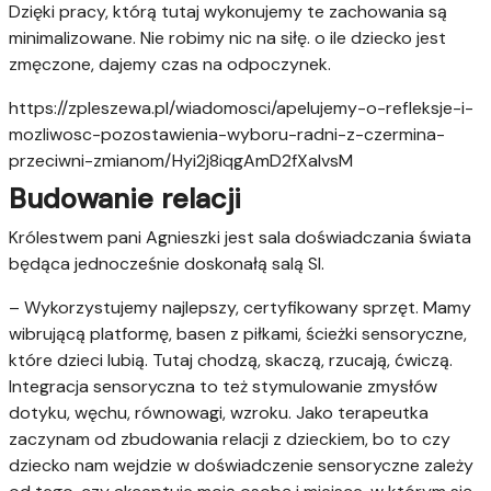
Dzięki pracy, którą tutaj wykonujemy te zachowania są
minimalizowane. Nie robimy nic na siłę. o ile dziecko jest
zmęczone, dajemy czas na odpoczynek.
https://zpleszewa.pl/wiadomosci/apelujemy-o-refleksje-i-
mozliwosc-pozostawienia-wyboru-radni-z-czermina-
przeciwni-zmianom/Hyi2j8iqgAmD2fXalvsM
Budowanie relacji
Królestwem pani Agnieszki jest sala doświadczania świata
będąca jednocześnie doskonałą salą SI.
– Wykorzystujemy najlepszy, certyfikowany sprzęt. Mamy
wibrującą platformę, basen z piłkami, ścieżki sensoryczne,
które dzieci lubią. Tutaj chodzą, skaczą, rzucają, ćwiczą.
Integracja sensoryczna to też stymulowanie zmysłów
dotyku, węchu, równowagi, wzroku. Jako terapeutka
zaczynam od zbudowania relacji z dzieckiem, bo to czy
dziecko nam wejdzie w doświadczenie sensoryczne zależy