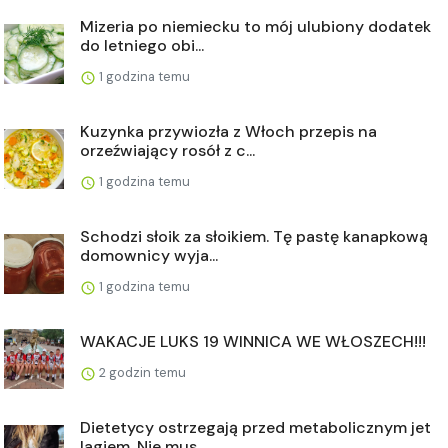
Mizeria po niemiecku to mój ulubiony dodatek
do letniego obi...
1 godzina temu
Kuzynka przywiozła z Włoch przepis na
orzeźwiający rosół z c...
1 godzina temu
Schodzi słoik za słoikiem. Tę pastę kanapkową
domownicy wyja...
1 godzina temu
WAKACJE LUKS 19 WINNICA WE WŁOSZECH!!!
2 godzin temu
Dietetycy ostrzegają przed metabolicznym jet
lagiem. Nie mus...