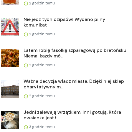
2 godzin temu
Nie jedz tych czipsów! Wydano pilny
komunikat
2 godzin temu
Latem robię fasolkę szparagową po bretońsku.
Niemal każdy mó...
2 godzin temu
Ważna decyzja władz miasta. Dzięki niej sklep
charytatywny m...
2 godzin temu
Jedni zalewają wrzątkiem, inni gotują. Która
owsianka jest ł...
3 godzin temu