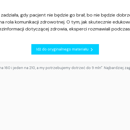
e zadziała, gdy pacjent nie będzie go brał, bo nie będzie dob
na rola komunikacji zdrowotnej. O tym, jak skutecznie eduko
dezinformacji dotyczącej zdrowia, eksperci rozmawiali podczas
Idź do oryginalnego materiału
na 160 i jeden na 210, a my potrzebujemy dotrzeć do 9 mln". Najbardziej z