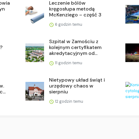
rowia
Leczenie bólów
syn
kręgosłupa metodą
McKenziego – część 3
6 godzin temu
Szpital w Zamościu z
i?
kolejnym certyfikatem
akredytacyjnym od...
11 godzin temu
Nietypowy układ świąt i
w.
urzędowy chaos w
...
sierpniu
12 godzin temu