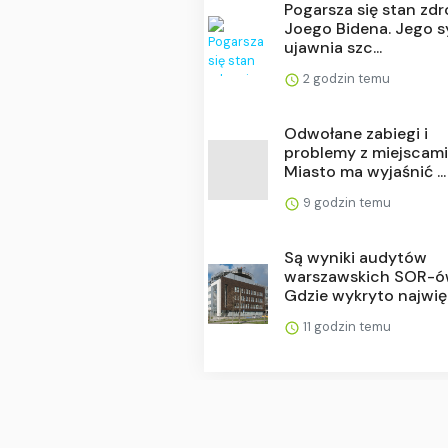
Pogarsza się stan zd
Joego Bidena. Jego 
ujawnia szc...
2 godzin temu
Odwołane zabiegi i
problemy z miejscam
Miasto ma wyjaśnić ...
9 godzin temu
Są wyniki audytów
warszawskich SOR-ó
Gdzie wykryto najwięc
11 godzin temu