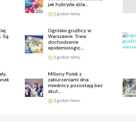
jak hybryda dzia...
2 godzin temu
iej
Ognisko gruźlicy w
. Są
Warszawie. Trwa
dochodzenie
epidemiologic...
3 godzin temu
ły,
Miliony Polek z
żanek
zaburzeniami dna
miednicy pozostają bez
skut...
3 godzin temu