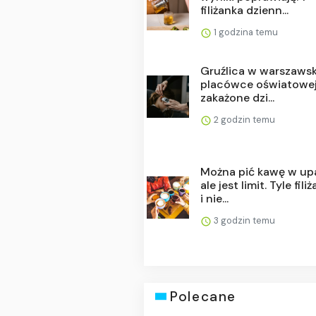
filiżanka dzienn...
1 godzina temu
Gruźlica w warszawsk
placówce oświatowej
zakażone dzi...
2 godzin temu
Można pić kawę w upa
ale jest limit. Tyle fili
i nie...
3 godzin temu
Polecane