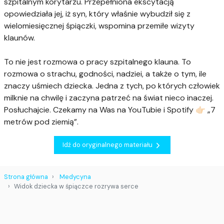
szpitalnym korytarzu. Przepełniona ekscytacją
opowiedziała jej, iż syn, który właśnie wybudził się z
wielomiesięcznej śpiączki, wspomina przemiłe wizyty
klaunów.
To nie jest rozmowa o pracy szpitalnego klauna. To
rozmowa o strachu, godności, nadziei, a także o tym, ile
znaczy uśmiech dziecka. Jedna z tych, po których człowiek
milknie na chwilę i zaczyna patrzeć na świat nieco inaczej.
Posłuchajcie. Czekamy na Was na YouTubie i Spotify 👉🏻 „7
metrów pod ziemią”.
Idź do oryginalnego materiału
Strona główna
Medycyna
Widok dziecka w śpiączce rozrywa serce