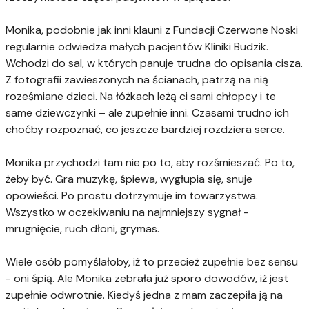
Monika, podobnie jak inni klauni z Fundacji Czerwone Noski
regularnie odwiedza małych pacjentów Kliniki Budzik.
Wchodzi do sal, w których panuje trudna do opisania cisza.
Z fotografii zawieszonych na ścianach, patrzą na nią
roześmiane dzieci. Na łóżkach leżą ci sami chłopcy i te
same dziewczynki – ale zupełnie inni. Czasami trudno ich
choćby rozpoznać, co jeszcze bardziej rozdziera serce.
Monika przychodzi tam nie po to, aby rozśmieszać. Po to,
żeby być. Gra muzykę, śpiewa, wygłupia się, snuje
opowieści. Po prostu dotrzymuje im towarzystwa.
Wszystko w oczekiwaniu na najmniejszy sygnał -
mrugnięcie, ruch dłoni, grymas.
Wiele osób pomyślałoby, iż to przecież zupełnie bez sensu
- oni śpią. Ale Monika zebrała już sporo dowodów, iż jest
zupełnie odwrotnie. Kiedyś jedna z mam zaczepiła ją na