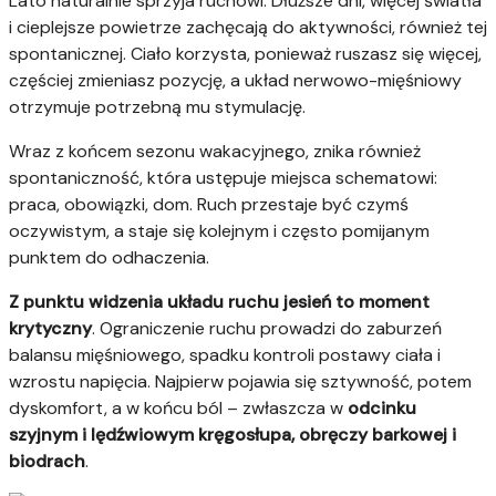
Lato naturalnie sprzyja ruchowi. Dłuższe dni, więcej światła
i cieplejsze powietrze zachęcają do aktywności, również tej
spontanicznej. Ciało korzysta, ponieważ ruszasz się więcej,
częściej zmieniasz pozycję, a układ nerwowo-mięśniowy
otrzymuje potrzebną mu stymulację.
Wraz z końcem sezonu wakacyjnego, znika również
spontaniczność, która ustępuje miejsca schematowi:
praca, obowiązki, dom. Ruch przestaje być czymś
oczywistym, a staje się kolejnym i często pomijanym
punktem do odhaczenia.
Z punktu widzenia układu ruchu jesień to moment
krytyczny
. Ograniczenie ruchu prowadzi do zaburzeń
balansu mięśniowego, spadku kontroli postawy ciała i
wzrostu napięcia. Najpierw pojawia się sztywność, potem
dyskomfort, a w końcu ból – zwłaszcza w
odcinku
szyjnym i lędźwiowym kręgosłupa, obręczy barkowej i
biodrach
.