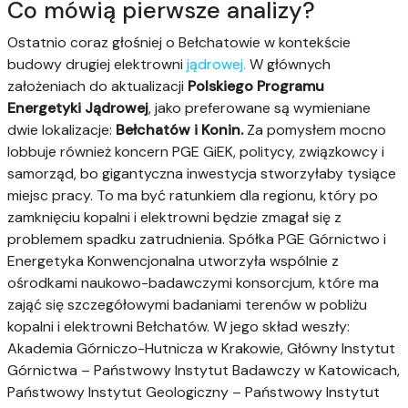
Co mówią pierwsze analizy?
Ostatnio coraz głośniej o Bełchatowie w kontekście
budowy drugiej elektrowni
jądrowej.
W głównych
założeniach do aktualizacji
Polskiego Programu
Energetyki Jądrowej
, jako preferowane są wymieniane
dwie lokalizacje:
Bełchatów i Konin.
Za pomysłem mocno
lobbuje również koncern PGE GiEK, politycy, związkowcy i
samorząd, bo gigantyczna inwestycja stworzyłaby tysiące
miejsc pracy. To ma być ratunkiem dla regionu, który po
zamknięciu kopalni i elektrowni będzie zmagał się z
problemem spadku zatrudnienia. Spółka PGE Górnictwo i
Energetyka Konwencjonalna utworzyła wspólnie z
ośrodkami naukowo-badawczymi konsorcjum, które ma
zająć się szczegółowymi badaniami terenów w pobliżu
kopalni i elektrowni Bełchatów. W jego skład weszły:
Akademia Górniczo-Hutnicza w Krakowie, Główny Instytut
Górnictwa – Państwowy Instytut Badawczy w Katowicach,
Państwowy Instytut Geologiczny – Państwowy Instytut