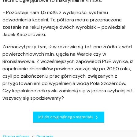
technologie jądrowe to maksymalnie 4 m3/s.
- Pozostaje nam 1,5 m3/s z wydajności systemu
odwodnienia kopalni. Te półtora metra przeznaczone
zostanie na rekultywacje dwóch wyrobisk – powiedział
Jacek Kaczorowski.
Zaznaczył przy tym, iż w rezerwie są też inne źródła z wód
powierzchniowych m.in. ujęcia na Warcie czy w
Bronisławowie. Z wcześniejszych zapowiedzi PGE wynika, iż
napełnianie zbiorników powinno zacząć się po 2050 roku,
czyli po zakończeniu prac górniczych, związanych z
przygotowaniem do wypełnienia wodą Pola Szczerców.
Czy kopalniane odkrywki zamienią się w jeziora szybciej niż
wszyscy się spodziewamy?
Idź do oryginalnego materiału
Strona główna
Depresja