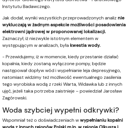
Instytutu Badawczego.
Jak dodał, wyniki wszystkich przeprowadzonych analiz
nie
wykluczają w żadnym aspekcie możliwości posadowienia
elektrowni jądrowej w proponowanej lokalizacji.
Zaznaczył, iż niezwykle istotnym elementem w
występującym w analizach, była
kwestia wody.
- Przewidujemy, iż w momencie, kiedy przestanie działać
kopalnia, kiedy zostaną wyłączone pompy, będzie
następował dopływ wód i wypełnianie leja depresyjnego,
natomiast widzimy też możliwość ewentualnego zasilenia
tego wyrobiska wodą z rzeki Warta, Widawka lub z innych
ujęć, jeżeli taka potrzeba zaistnieje – powiedział Jarosław
Zagórowski.
Woda szybciej wypełni odkrywki?
Wspomniał też o doświadczeniach w
wypełnianiu kopalni
wodą z innych rejonów Polski m.in. w rejonie Olkusza i