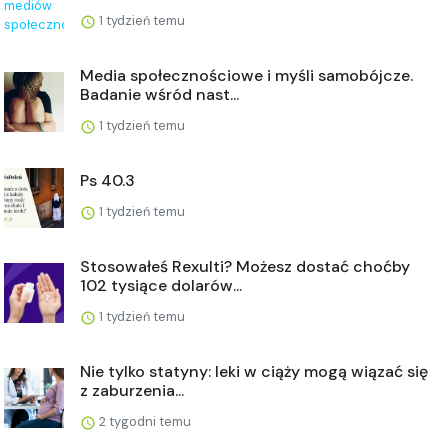
1 tydzień temu
Media społecznościowe i myśli samobójcze.
Badanie wśród nast...
1 tydzień temu
Ps 40.3
1 tydzień temu
Stosowałeś Rexulti? Możesz dostać choćby
102 tysiące dolarów...
1 tydzień temu
Nie tylko statyny: leki w ciąży mogą wiązać się
z zaburzenia...
2 tygodni temu