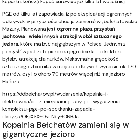
koparki skończą kopać surowiec już kilka lat wcześniej.
PGE od kilku lat zapowiada, iż po eksploatacji ogromnych
odkrywek w przyszłości chce je zamienić w „bełchatowskie
Mazury. Planowana jest
ogromna plaża, przystań
jachtowa i wiele innych atrakcji wokół sztucznego
jeziora
, które ma być najgłębszym w Polsce. Jednym z
pomysłów jest zatopienie na jego dnie koparki, która
byłaby atrakcją dla nurków.
Maksymalna głębokość
sztucznego zbiornika w miejscu odkrywek wyniesie ok. 170
metrów, czyli o około 70 metrów więcej niż ma jezioro
Hańcza.
https://ddbelchatow.pl/wydarzenia/kopalnia-i-
elektrownia/co-z-miejscami-pracy-po-wygaszeniu-
kompleksu-pge-po-spotkaniu-zapadla-
decyzja/OEjIXSX60ydNby6ONHJa
Kopalnia Bełchatów zamieni się w
gigantyczne jezioro