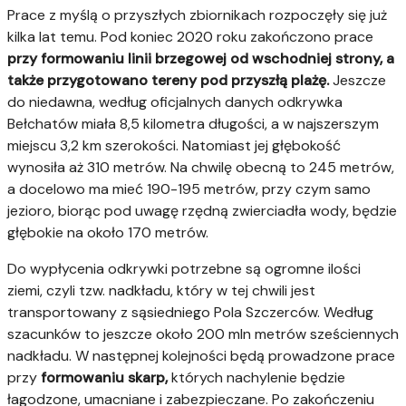
Prace z myślą o przyszłych zbiornikach rozpoczęły się już
kilka lat temu. Pod koniec 2020 roku zakończono prace
przy formowaniu linii brzegowej od wschodniej strony, a
także przygotowano tereny pod przyszłą plażę.
Jeszcze
do niedawna, według oficjalnych danych odkrywka
Bełchatów miała 8,5 kilometra długości, a w najszerszym
miejscu 3,2 km szerokości. Natomiast jej głębokość
wynosiła aż 310 metrów. Na chwilę obecną to 245 metrów,
a docelowo ma mieć 190-195 metrów, przy czym samo
jezioro, biorąc pod uwagę rzędną zwierciadła wody, będzie
głębokie na około 170 metrów.
Do wypłycenia odkrywki potrzebne są ogromne ilości
ziemi, czyli tzw. nadkładu, który w tej chwili jest
transportowany z sąsiedniego Pola Szczerców. Według
szacunków to jeszcze około 200 mln metrów sześciennych
nadkładu. W następnej kolejności będą prowadzone prace
przy
formowaniu skarp,
których nachylenie będzie
łagodzone, umacniane i zabezpieczane. Po zakończeniu