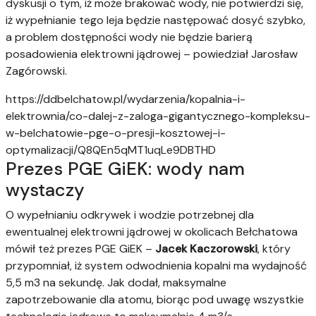
dyskusji o tym, iż może brakować wody, nie potwierdzi się,
iż wypełnianie tego leja będzie następować dosyć szybko,
a problem dostępności wody nie będzie barierą
posadowienia elektrowni jądrowej – powiedział Jarosław
Zagórowski.
https://ddbelchatow.pl/wydarzenia/kopalnia-i-
elektrownia/co-dalej-z-zaloga-gigantycznego-kompleksu-
w-belchatowie-pge-o-presji-kosztowej-i-
optymalizacji/Q8QEn5qMT1uqLe9DBTHD
Prezes PGE GiEK: wody nam
wystaczy
O wypełnianiu odkrywek i wodzie potrzebnej dla
ewentualnej elektrowni jądrowej w okolicach Bełchatowa
mówił też prezes PGE GiEK –
Jacek Kaczorowski
, który
przypomniał, iż system odwodnienia kopalni ma wydajność
5,5 m3 na sekundę. Jak dodał, maksymalne
zapotrzebowanie dla atomu, biorąc pod uwagę wszystkie