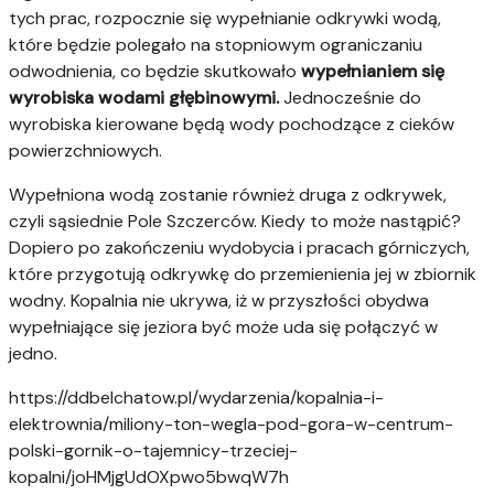
tych prac, rozpocznie się wypełnianie odkrywki wodą,
które będzie polegało na stopniowym ograniczaniu
odwodnienia, co będzie skutkowało
wypełnianiem się
wyrobiska wodami głębinowymi.
Jednocześnie do
wyrobiska kierowane będą wody pochodzące z cieków
powierzchniowych.
Wypełniona wodą zostanie również druga z odkrywek,
czyli sąsiednie Pole Szczerców. Kiedy to może nastąpić?
Dopiero po zakończeniu wydobycia i pracach górniczych,
które przygotują odkrywkę do przemienienia jej w zbiornik
wodny. Kopalnia nie ukrywa, iż w przyszłości obydwa
wypełniające się jeziora być może uda się połączyć w
jedno.
https://ddbelchatow.pl/wydarzenia/kopalnia-i-
elektrownia/miliony-ton-wegla-pod-gora-w-centrum-
polski-gornik-o-tajemnicy-trzeciej-
kopalni/joHMjgUdOXpwo5bwqW7h