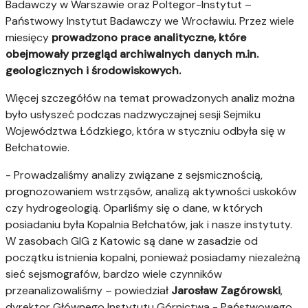
Badawczy w Warszawie oraz Poltegor-Instytut –
Państwowy Instytut Badawczy we Wrocławiu. Przez wiele
miesięcy
prowadzono prace analityczne, które
obejmowały przegląd archiwalnych danych m.in.
geologicznych i środowiskowych.
Więcej szczegółów na temat prowadzonych analiz można
było usłyszeć podczas nadzwyczajnej sesji Sejmiku
Województwa Łódzkiego, która w styczniu odbyła się w
Bełchatowie.
- Prowadzaliśmy analizy związane z sejsmicznością,
prognozowaniem wstrząsów, analizą aktywności uskoków
czy hydrogeologią. Oparliśmy się o dane, w których
posiadaniu była Kopalnia Bełchatów, jak i nasze instytuty.
W zasobach GIG z Katowic są dane w zasadzie od
początku istnienia kopalni, ponieważ posiadamy niezależną
sieć sejsmografów, bardzo wiele czynników
przeanalizowaliśmy – powiedział
Jarosław Zagórowski
,
dyrektor Głównego Instytutu Górnictwa - Państwowego