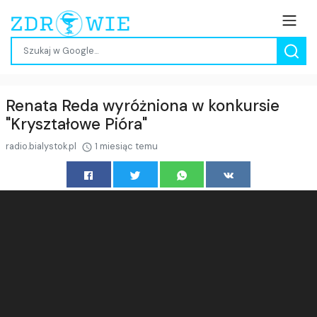
Renata Reda wyróżniona w konkursie
"Kryształowe Pióra"
radio.bialystok.pl
1 miesiąc temu