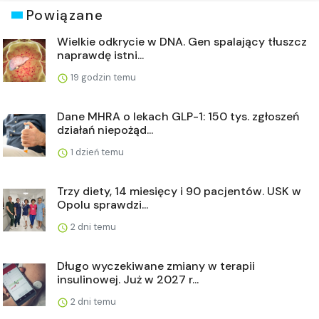
Powiązane
Wielkie odkrycie w DNA. Gen spalający tłuszcz
naprawdę istni...
19 godzin temu
Dane MHRA o lekach GLP-1: 150 tys. zgłoszeń
działań niepożąd...
1 dzień temu
Trzy diety, 14 miesięcy i 90 pacjentów. USK w
Opolu sprawdzi...
2 dni temu
Długo wyczekiwane zmiany w terapii
insulinowej. Już w 2027 r...
2 dni temu