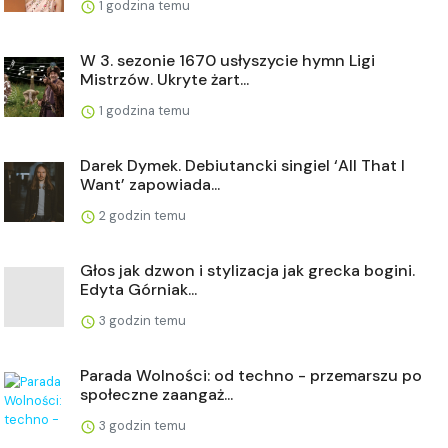
1 godzina temu
W 3. sezonie 1670 usłyszycie hymn Ligi
Mistrzów. Ukryte żart...
1 godzina temu
Darek Dymek. Debiutancki singiel ‘All That I
Want’ zapowiada...
2 godzin temu
Głos jak dzwon i stylizacja jak grecka bogini.
Edyta Górniak...
3 godzin temu
Parada Wolności: od techno - przemarszu po
społeczne zaangaż...
3 godzin temu