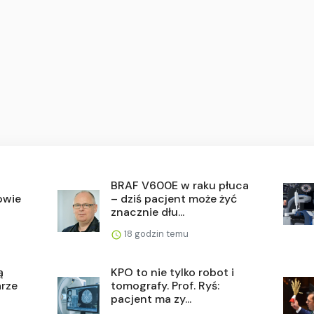
BRAF V600E w raku płuca
owie
– dziś pacjent może żyć
znacznie dłu...
18 godzin temu
ą
KPO to nie tylko robot i
arze
tomografy. Prof. Ryś:
pacjent ma zy...