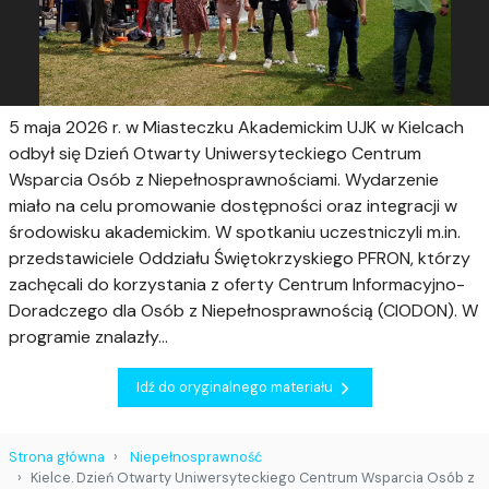
5 maja 2026 r. w Miasteczku Akademickim UJK w Kielcach
odbył się Dzień Otwarty Uniwersyteckiego Centrum
Wsparcia Osób z Niepełnosprawnościami. Wydarzenie
miało na celu promowanie dostępności oraz integracji w
środowisku akademickim.
W spotkaniu uczestniczyli m.in.
przedstawiciele Oddziału Świętokrzyskiego PFRON, którzy
zachęcali do korzystania z oferty Centrum Informacyjno-
Doradczego dla Osób z Niepełnosprawnością (CIODON). W
programie znalazły...
Idź do oryginalnego materiału
Strona główna
Niepełnosprawność
Kielce. Dzień Otwarty Uniwersyteckiego Centrum Wsparcia Osób z