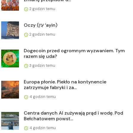
2 godzin temu
Oczy (עַיִן ‘ayin)
2 godzin temu
Dogecoin przed ogromnym wyzwaniem. Tym
razem się uda?
3 godzin temu
Europa płonie. Piekło na kontynencie
zatrzymuje fabryki i za...
4 godzin temu
Centra danych AI zużywają prąd i wodę. Pod
Bełchatowem powst...
4 godzin temu