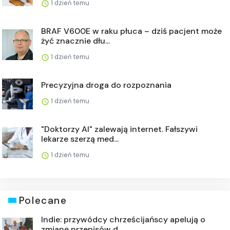
1 dzień temu
BRAF V600E w raku płuca – dziś pacjent może
żyć znacznie dłu...
1 dzień temu
Precyzyjna droga do rozpoznania
1 dzień temu
"Doktorzy AI" zalewają internet. Fałszywi
lekarze szerzą med...
1 dzień temu
Polecane
Indie: przywódcy chrześcijańscy apelują o
zmianę przepisów d...