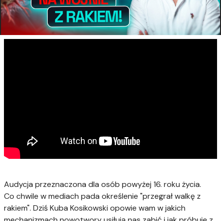
Audycja przeznaczona dla osób powyżej 16. roku życia.
Co chwile w mediach pada określenie "przegrał walkę z
rakiem". Dziś Kuba Kosikowski opowie wam w jakich
mechanizmach nowotwory usiłują nas zabić i jak próbuje z