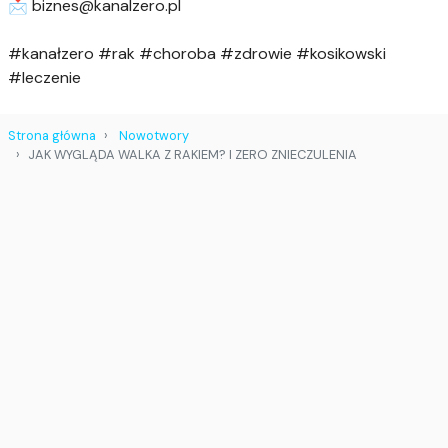
📩
biznes@kanalzero.pl
#kanałzero #rak #choroba #zdrowie #kosikowski
#leczenie
Strona główna
Nowotwory
JAK WYGLĄDA WALKA Z RAKIEM? I ZERO ZNIECZULENIA