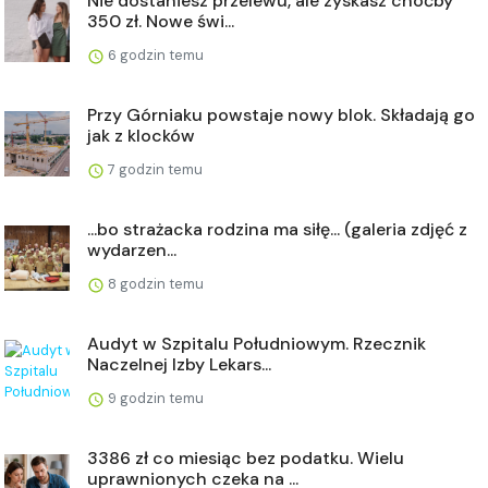
Nie dostaniesz przelewu, ale zyskasz choćby
350 zł. Nowe świ...
6 godzin temu
Przy Górniaku powstaje nowy blok. Składają go
jak z klocków
7 godzin temu
...bo strażacka rodzina ma siłę... (galeria zdjęć z
wydarzen...
8 godzin temu
Audyt w Szpitalu Południowym. Rzecznik
Naczelnej Izby Lekars...
9 godzin temu
3386 zł co miesiąc bez podatku. Wielu
uprawnionych czeka na ...