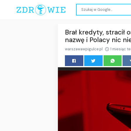
Brał kredyty, straci
nazwę i Polacy nic ni
warszawawpigulce.pl
1 miesiąc t