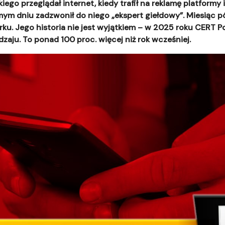
go przeglądał internet, kiedy trafił na reklamę platformy i
ym dniu zadzwonił do niego „ekspert giełdowy”. Miesiąc późn
rku. Jego historia nie jest wyjątkiem – w 2025 roku CERT Po
zaju. To ponad 100 proc. więcej niż rok wcześniej.