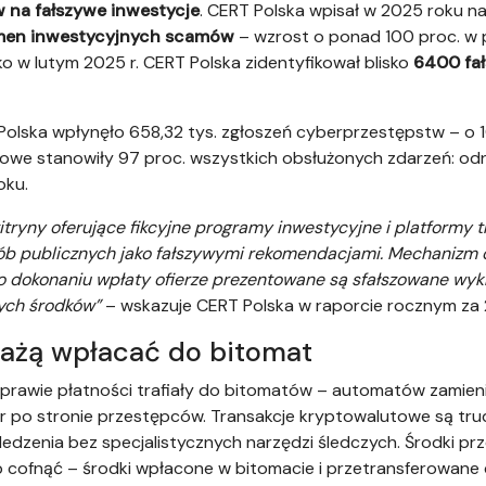
w na fałszywe inwestycje
. CERT Polska wpisał w 2025 roku na
omen inwestycyjnych scamów
– wzrost o ponad 100 proc. w 
ko w lutym 2025 r. CERT Polska zidentyfikował blisko
6400 fa
olska wpłynęło 658,32 tys. zgłoszeń cyberprzestępstw – o 10
we stanowiły 97 proc. wszystkich obsłużonych zdarzeń: odno
oku.
tryny oferujące fikcyjne programy inwestycyjne i platformy t
ób publicznych jako fałszywymi rekomendacjami. Mechanizm o
Po dokonaniu wpłaty ofierze prezentowane są sfałszowane wy
ych środków”
– wskazuje CERT Polska w raporcie rocznym za 
każą wpłacać do bitomat
sprawie płatności trafiały do bitomatów – automatów zamie
r po stronie przestępców. Transakcje kryptowalutowe są tru
ledzenia bez specjalistycznych narzędzi śledczych. Środki 
 cofnąć – środki wpłacone w bitomacie i przetransferowane d