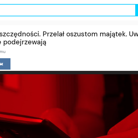
ł oszczędności. Przelał oszustom majątek.
e podejrzewają
emu