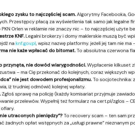
bkiego zysku to najczęściej scam.
Algorytmy Facebooka, Goog
ych. Przestępcy płacą za wyświetlenia tak samo jak legalne fi
PKN Orlen w reklamie nie znaczy nic – to najczęściej użyte be
estrze KNF.
Legalni brokerzy i domy maklerskie muszą być wpis
ejdź na
knf.gov.pl
, wpisz nazwę platformy. jeżeli jej tam nie ma 
ma nie każe wpłacać do bitomat.
To absolutna czerwona fl
o przynęta, nie dowód wiarygodności.
Wypłacenie kilkuset z
ustwa – ma Cię przekonać do kolejnych, coraz większych wpł
dca” nie jest dowodem profesjonalizmu.
To socjotechnika: z
ia, iż trudniej odmówić kolejnej wpłaty.
.
Zgłoś sprawę na policję (każdy komisariat przyjmuje zawiadom
wanie przelewów. Wypełnij też formularz na cert.pl/zglos –
ofiary.
anie utraconych pieniędzy”?
To recovery scam – ten sam prz
 płać żadnych opłat wstępnych za „usługi prawne” nieznanym 