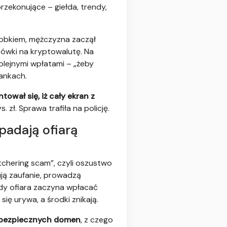
ekonujące – giełda, trendy,
robkiem, mężczyzna zaczął
ówki na kryptowalutę. Na
kolejnymi wpłatami – „żeby
ankach.
tował się, iż cały ekran z
. zł. Sprawa trafiła na policję.
padają ofiarą
tchering scam”, czyli oszustwo
ują zaufanie, prowadzą
Gdy ofiara zaczyna wpłacać
ię urywa, a środki znikają.
ebezpiecznych domen
, z czego