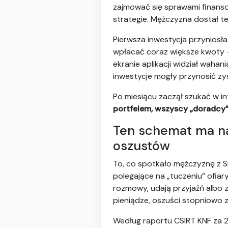
zajmować się sprawami finans
strategie. Mężczyzna dostał też
Pierwsza inwestycja przyniosł
wpłacać coraz większe kwoty 
ekranie aplikacji widział wahan
inwestycje mogły przynosić zy
Po miesiącu zaczął szukać w i
portfelem, wszyscy „doradcy” i
Ten schemat ma naz
oszustów
To, co spotkało mężczyznę z S
polegające na „tuczeniu” ofiar
rozmowy, udają przyjaźń albo 
pieniądze, oszuści stopniowo z
Według raportu CSIRT KNF za 2