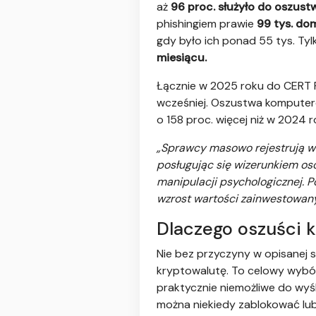
aż
96 proc. służyło do oszust
phishingiem prawie
99 tys. d
gdy było ich ponad 55 tys. Tyl
miesiącu.
Łącznie w 2025 roku do CERT P
wcześniej. Oszustwa komputero
o 158 proc. więcej niż w 2024 r
„Sprawcy masowo rejestrują wi
posługując się wizerunkiem os
manipulacji psychologicznej. 
wzrost wartości zainwestowan
Dlaczego oszuści 
Nie bez przyczyny w opisanej 
kryptowalutę. To celowy wybó
praktycznie niemożliwe do wyś
można niekiedy zablokować lub