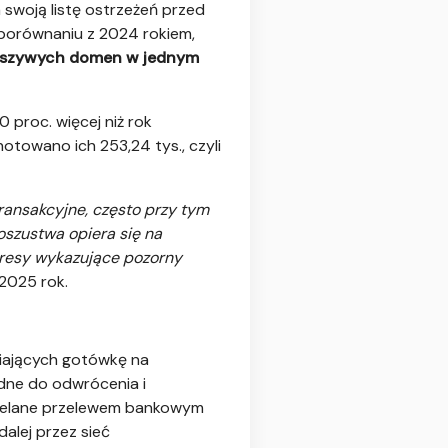
 swoją listę ostrzeżeń przed
porównaniu z 2024 rokiem,
łszywych domen w jednym
 proc. więcej niż rok
towano ich 253,24 tys., czyli
ransakcyjne, często przy tym
szustwa opiera się na
kresy wykazujące pozorny
2025 rok.
niających gotówkę na
dne do odwrócenia i
przelane przelewem bankowym
alej przez sieć