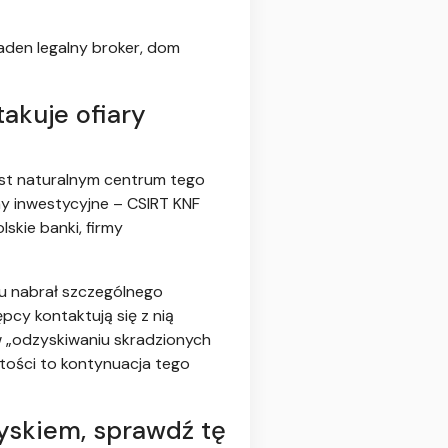
Żaden legalny broker, dom
akuje ofiary
est naturalnym centrum tego
my inwestycyjne – CSIRT KNF
kie banki, firmy
u nabrał szczególnego
ępcy kontaktują się z nią
w „odzyskiwaniu skradzionych
tości to kontynuacja tego
zyskiem, sprawdź tę