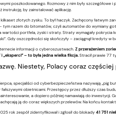
owymi poszkodowanego. Rozmowy z nim były szczegółowe i prz
 instrukcję, by zainstalować aplikację.
a kilkaset złotych zysku. To był haczyk. Zachęcony łatwym za
– tym razem do bitomatów, czyli automatów do wymiany got
ia wartości portfela, zyski i straty. Straty wymagały pokrycia 
ski”. Gdy oszczędności się skończyły – zaciągnął kredyty w b
nternecie informacji o cyberoszustwach.
Z przerażeniem zorien
 „eksperci” – to była jedna wielka fikcja.
Stracił prawie 77 tys
wę. Niestety, Polacy coraz częściej 
ierpca, specjaliści od cyberbezpieczeństwa nazywają „pig bu
y fałszywymi obietnicami. Przestępcy przez dłuższy czas bud
zainteresowanie, a dopiero później namawiają do inwestycji. 
achęcają ją do coraz większych przelewów. Na końcu kontakt s
025 rok zespół zidentyfikował i zgłosił do blokady
41 751 ni