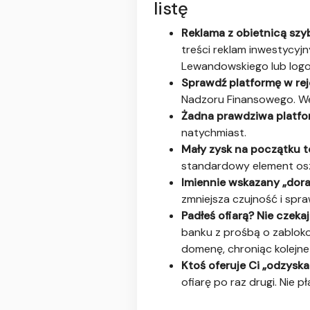
listę
Reklama z obietnicą szy
treści reklam inwestycyjn
Lewandowskiego lub logo 
Sprawdź platformę w rej
Nadzoru Finansowego. W
Żadna prawdziwa platfor
natychmiast.
Mały zysk na początku t
standardowy element osz
Imiennie wskazany „dora
zmniejsza czujność i spraw
Padłeś ofiarą? Nie czekaj
banku z prośbą o zabloko
domenę, chroniąc kolejne 
Ktoś oferuje Ci „odzysk
ofiarę po raz drugi. Nie