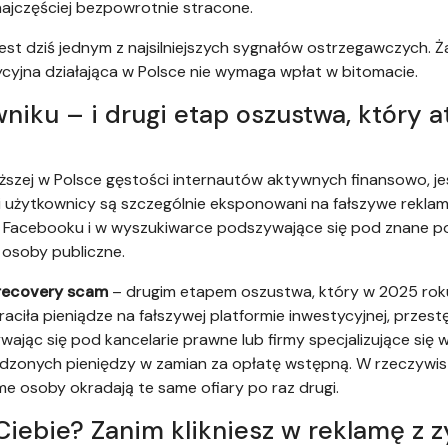
najczęściej bezpowrotnie stracone.
est dziś jednym z najsilniejszych sygnałów ostrzegawczych. 
ycyjna działająca w Polsce nie wymaga wpłat w bitomacie.
iku – i drugi etap oszustwa, który at
ższej w Polsce gęstości internautów aktywnych finansowo, j
i użytkownicy są szczególnie eksponowani na fałszywe rekla
Facebooku i w wyszukiwarce podszywające się pod znane pols
 osoby publiczne.
recovery scam
– drugim etapem oszustwa, który w 2025 rok
raciła pieniądze na fałszywej platformie inwestycyjnej, przest
jąc się pod kancelarie prawne lub firmy specjalizujące się 
dzonych pieniędzy w zamian za opłatę wstępną. W rzeczywis
 osoby okradają te same ofiary po raz drugi.
Ciebie? Zanim klikniesz w reklamę z 