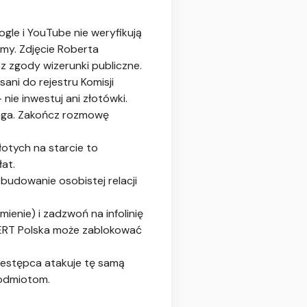
le i YouTube nie weryfikują
rmy. Zdjęcie Roberta
z zgody wizerunki publiczne.
ani do rejestru Komisji
– nie inwestuj ani złotówki.
aga. Zakończ rozmowę
łotych na starcie to
at.
budowanie osobistej relacji
ienie) i zadzwoń na infolinię
 CERT Polska może zablokować
estępca atakuje tę samą
podmiotom.