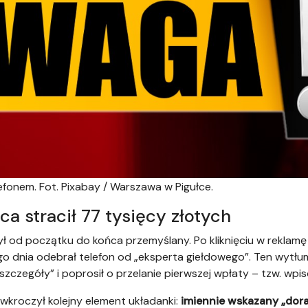
efonem. Fot. Pixabay / Warszawa w Pigułce.
ca stracił 77 tysięcy złotych
 od początku do końca przemyślany. Po kliknięciu w reklamę 
o dnia odebrał telefon od „eksperta giełdowego”. Ten wytłu
szczegóły” i poprosił o przelanie pierwszej wpłaty – tzw. wp
i wkroczył kolejny element układanki:
imiennie wskazany „dor